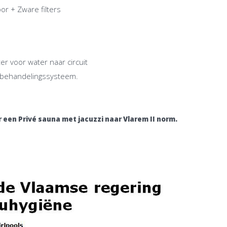
or + Zware filters
r voor water naar circuit
erbehandelingssysteem.
 een Privé sauna met jacuzzi naar Vlarem II norm.