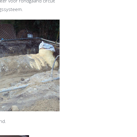
ter voor rondgaand circuit
ngssysteem.
ond.