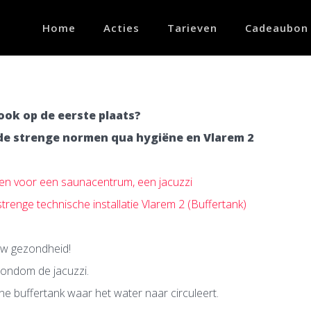
Home
Acties
Tarieven
Cadeaubon
ok op de eerste plaats?
de strenge normen qua hygiëne en Vlarem 2
aten voor een saunacentrum, een jacuzzi
renge technische installatie Vlarem 2 (Buffertank)
uw gezondheid!
rondom de jacuzzi.
rne buffertank waar het water naar circuleert.